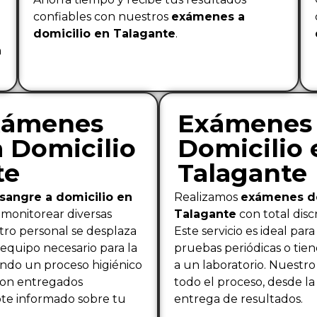
confiables con nuestros
exámenes a
domicilio en Talagante
.
n
xámenes
Exámenes 
 Domicilio
Domicilio 
te
Talagante
angre a domicilio en
Realizamos
exámenes de
 monitorear diversas
Talagante
con total disc
tro personal se desplaza
Este servicio es ideal par
 equipo necesario para la
pruebas periódicas o tien
ndo un proceso higiénico
a un laboratorio. Nuestr
 son entregados
todo el proceso, desde la
te informado sobre tu
entrega de resultados.