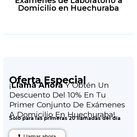
Exámenes de Laboratorio a
Domicilio en Huechuraba
Oferta Especial
¡
Llama Ahora
Y Obtén Un
Descuento Del 10% En Tu
Primer Conjunto De Exámenes
A Domicilio En Huechuraba!
Solo para las primeras 20 llamadas del día
Llamar ahora