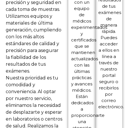
con un
precisión y seguridad en
de tus
equipo
cada toma de muestras.
exámenes
de
Utilizamos equipos y
de
médicos
materiales de última
manera
experimentados
generación, cumpliendo
rápida.
y
con los más altos
Puedes
certificados
estándares de calidad y
acceder
que se
a ellos en
precisión para asegurar
mantienen
línea a
la fiabilidad de los
actualizados
través de
resultados de tus
con las
nuestro
exámenes.
últimas
portal
prácticas
Nuestra prioridad es tu
seguro o
y avances
comodidad y
recibirlos
médicos.
conveniencia. Al optar
por
Están
por nuestro servicio,
correo
dedicados
eliminamos la necesidad
electrónico.
a
de desplazarte y esperar
proporcionarte
en laboratorios o centros
una
de salud. Realizamos la
atención