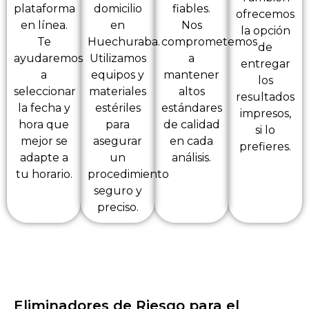
plataforma
domicilio
fiables.
ofrecemos
en línea.
en
Nos
la opción
Te
Huechuraba.
comprometemos
de
ayudaremos
Utilizamos
a
entregar
a
equipos y
mantener
los
seleccionar
materiales
altos
resultados
la fecha y
estériles
estándares
impresos,
hora que
para
de calidad
si lo
mejor se
asegurar
en cada
prefieres.
adapte a
un
análisis.
tu horario.
procedimiento
seguro y
preciso.
Eliminadores de Riesgo para el