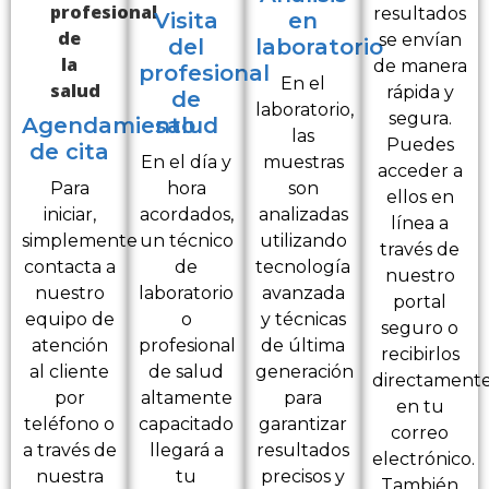
resultados
Visita
en
se envían
del
laboratorio
de manera
profesional
En el
rápida y
de
laboratorio,
segura.
Agendamiento
salud
las
Puedes
de cita
En el día y
muestras
acceder a
Para
hora
son
ellos en
iniciar,
acordados,
analizadas
línea a
simplemente
un técnico
utilizando
través de
contacta a
de
tecnología
nuestro
nuestro
laboratorio
avanzada
portal
equipo de
o
y técnicas
seguro o
atención
profesional
de última
recibirlos
al cliente
de salud
generación
directament
por
altamente
para
en tu
teléfono o
capacitado
garantizar
correo
a través de
llegará a
resultados
electrónico.
nuestra
tu
precisos y
También