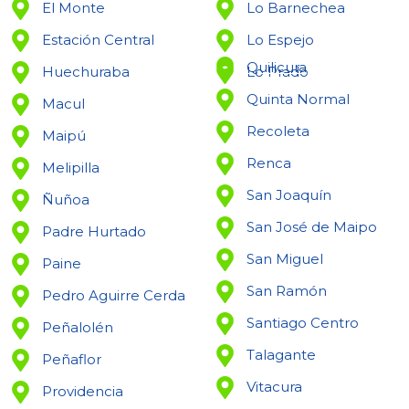
El Monte
Lo Barnechea
Estación Central
Lo Espejo
Quilicura
Huechuraba
Lo Prado
Quinta Normal
Macul
Recoleta
Maipú
Renca
Melipilla
San Joaquín
Ñuñoa
San José de Maipo
Padre Hurtado
San Miguel
Paine
San Ramón
Pedro Aguirre Cerda
Santiago Centro
Peñalolén
Talagante
Peñaflor
Vitacura
Providencia