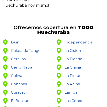
Huechuraba hoy mismo!
Ofrecemos cobertura en
TODO
Huechuraba
Buin
Independencia
Calera de Tango
La Cisterna
Cerrillos
La Florida
Cerro Navia
La Granja
Colina
La Pintana
Conchalí
La Reina
Curacavi
Lampa
El Bosque
Las Condes