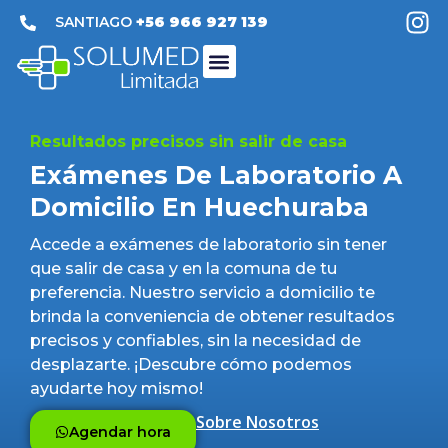
SANTIAGO
+56 966 927 139
Médico A Domicilio
Enfermería A Domicilio
Exámenes De Laboratorio A Domicilio
Imagenología A Domicilio
Kinesiología A Domicilio
Terapia A Domicilio
Resultados precisos sin salir de casa
Exámenes De Laboratorio A
Domicilio En Huechuraba
Accede a exámenes de laboratorio sin tener
que salir de casa y en
la comuna de tu
preferencia
. Nuestro servicio a domicilio te
brinda la conveniencia de obtener resultados
precisos y confiables, sin la necesidad de
desplazarte. ¡Descubre cómo podemos
ayudarte hoy mismo!
Sobre Nosotros
Agendar hora