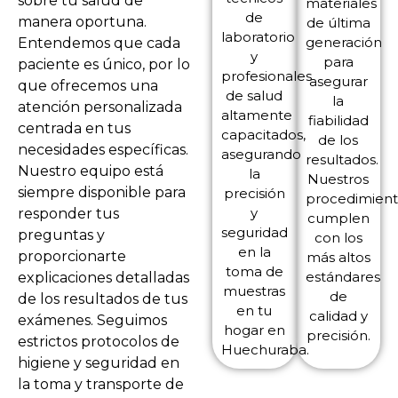
sobre tu salud de
materiales
de
manera oportuna.
de última
laboratorio
generación
Entendemos que cada
y
para
paciente es único, por lo
profesionales
asegurar
que ofrecemos una
de salud
la
atención personalizada
altamente
fiabilidad
centrada en tus
capacitados,
de los
necesidades específicas.
asegurando
resultados.
Nuestro equipo está
la
Nuestros
siempre disponible para
precisión
procedimient
y
responder tus
cumplen
seguridad
preguntas y
con los
en la
proporcionarte
más altos
toma de
estándares
explicaciones detalladas
muestras
de
de los resultados de tus
en tu
calidad y
exámenes. Seguimos
hogar en
precisión.
estrictos protocolos de
Huechuraba.
higiene y seguridad en
la toma y transporte de