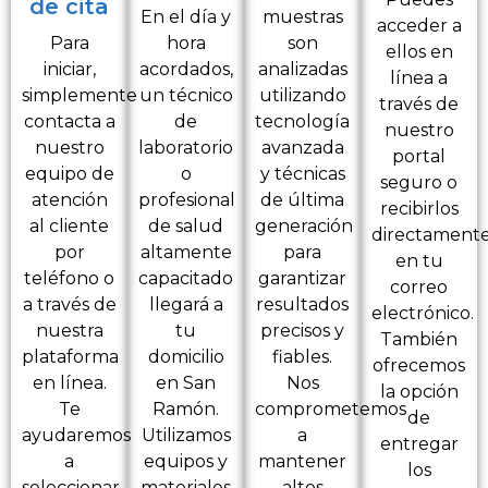
de cita
En el día y
muestras
acceder a
Para
hora
son
ellos en
iniciar,
acordados,
analizadas
línea a
simplemente
un técnico
utilizando
través de
contacta a
de
tecnología
nuestro
nuestro
laboratorio
avanzada
portal
equipo de
o
y técnicas
seguro o
atención
profesional
de última
recibirlos
al cliente
de salud
generación
directament
por
altamente
para
en tu
teléfono o
capacitado
garantizar
correo
a través de
llegará a
resultados
electrónico.
nuestra
tu
precisos y
También
plataforma
domicilio
fiables.
ofrecemos
en línea.
en San
Nos
la opción
Te
Ramón.
comprometemos
de
ayudaremos
Utilizamos
a
entregar
a
equipos y
mantener
los
seleccionar
materiales
altos