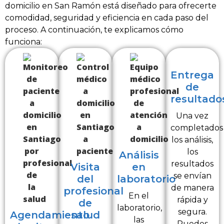
domicilio en San Ramón está diseñado para ofrecerte
comodidad, seguridad y eficiencia en cada paso del
proceso. A continuación, te explicamos cómo
funciona:
Entrega
de
resultado
Una vez
completados
los análisis,
los
Análisis
resultados
Visita
en
se envían
del
laboratorio
de manera
profesional
En el
rápida y
de
laboratorio,
segura.
Agendamiento
salud
las
Puedes