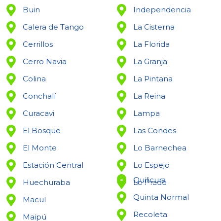
Buin
Independencia
Calera de Tango
La Cisterna
Cerrillos
La Florida
Cerro Navia
La Granja
Colina
La Pintana
Conchalí
La Reina
Curacavi
Lampa
El Bosque
Las Condes
El Monte
Lo Barnechea
Estación Central
Lo Espejo
Quilicura
Huechuraba
Lo Prado
Quinta Normal
Macul
Recoleta
Maipú