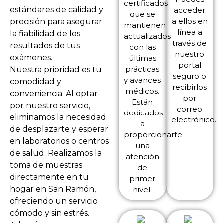
certificados
estándares de calidad y
acceder
que se
a ellos en
precisión para asegurar
mantienen
línea a
la fiabilidad de los
actualizados
través de
resultados de tus
con las
nuestro
exámenes.
últimas
portal
prácticas
Nuestra prioridad es tu
seguro o
y avances
comodidad y
recibirlos
médicos.
conveniencia. Al optar
por
Están
por nuestro servicio,
correo
dedicados
eliminamos la necesidad
electrónico.
a
de desplazarte y esperar
proporcionarte
en laboratorios o centros
una
de salud. Realizamos la
atención
toma de muestras
de
directamente en tu
primer
hogar en San Ramón,
nivel.
ofreciendo un servicio
cómodo y sin estrés.