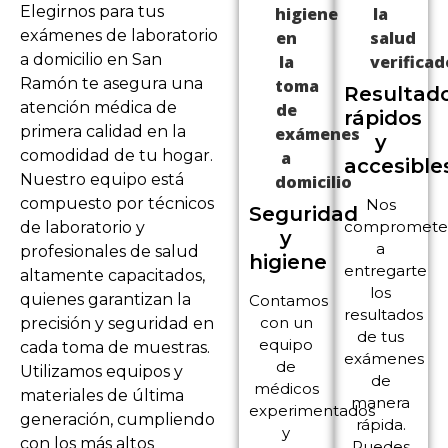
Elegirnos para tus
exámenes de laboratorio
a domicilio en San
Ramón te asegura una
Resultad
atención médica de
rápidos
primera calidad en la
y
comodidad de tu hogar.
accesible
Nuestro equipo está
compuesto por técnicos
Nos
Seguridad
compromet
de laboratorio y
y
a
profesionales de salud
higiene
entregarte
altamente capacitados,
los
quienes garantizan la
Contamos
resultados
con un
precisión y seguridad en
de tus
equipo
cada toma de muestras.
exámenes
de
Utilizamos equipos y
de
médicos
materiales de última
manera
experimentados
generación, cumpliendo
rápida.
y
con los más altos
Puedes