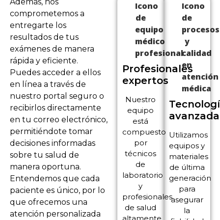
Además, nos
comprometemos a
entregarte los
resultados de tus
exámenes de manera
rápida y eficiente.
Profesionales
Puedes acceder a ellos
expertos
en línea a través de
nuestro portal seguro o
Nuestro
Tecnolog
recibirlos directamente
equipo
avanzada
en tu correo electrónico,
está
permitiéndote tomar
compuesto
Utilizamos
por
decisiones informadas
equipos y
técnicos
sobre tu salud de
materiales
de
manera oportuna.
de última
laboratorio
generación
Entendemos que cada
y
para
paciente es único, por lo
profesionales
asegurar
que ofrecemos una
de salud
la
atención personalizada
altamente