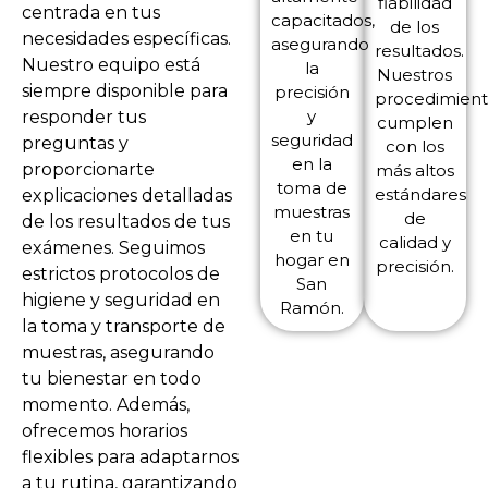
fiabilidad
centrada en tus
capacitados,
de los
necesidades específicas.
asegurando
resultados.
Nuestro equipo está
la
Nuestros
siempre disponible para
precisión
procedimient
y
responder tus
cumplen
seguridad
preguntas y
con los
en la
proporcionarte
más altos
toma de
estándares
explicaciones detalladas
muestras
de
de los resultados de tus
en tu
calidad y
exámenes. Seguimos
hogar en
precisión.
estrictos protocolos de
San
higiene y seguridad en
Ramón.
la toma y transporte de
muestras, asegurando
tu bienestar en todo
momento. Además,
ofrecemos horarios
flexibles para adaptarnos
a tu rutina, garantizando