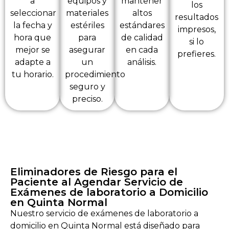
a
equipos y
mantener
los
seleccionar
materiales
altos
resultados
la fecha y
estériles
estándares
impresos,
hora que
para
de calidad
si lo
mejor se
asegurar
en cada
prefieres.
adapte a
un
análisis.
tu horario.
procedimiento
seguro y
preciso.
Eliminadores de Riesgo para el
Paciente al Agendar Servicio de
Exámenes de laboratorio a Domicilio
en Quinta Normal
Nuestro servicio de exámenes de laboratorio a
domicilio en Quinta Normal está diseñado para