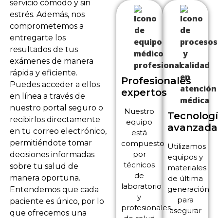
servicio cómodo y sin
estrés. Además, nos
comprometemos a
entregarte los
resultados de tus
exámenes de manera
rápida y eficiente.
Profesionales
Puedes acceder a ellos
expertos
en línea a través de
nuestro portal seguro o
Nuestro
Tecnolog
recibirlos directamente
equipo
avanzada
en tu correo electrónico,
está
permitiéndote tomar
compuesto
Utilizamos
por
decisiones informadas
equipos y
técnicos
sobre tu salud de
materiales
de
manera oportuna.
de última
laboratorio
generación
Entendemos que cada
y
para
paciente es único, por lo
profesionales
asegurar
que ofrecemos una