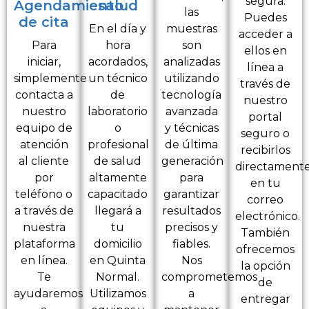
segura.
Agendamiento
salud
las
Puedes
de cita
En el día y
muestras
acceder a
Para
hora
son
ellos en
iniciar,
acordados,
analizadas
línea a
simplemente
un técnico
utilizando
través de
contacta a
de
tecnología
nuestro
nuestro
laboratorio
avanzada
portal
equipo de
o
y técnicas
seguro o
atención
profesional
de última
recibirlos
al cliente
de salud
generación
directament
por
altamente
para
en tu
teléfono o
capacitado
garantizar
correo
a través de
llegará a
resultados
electrónico.
nuestra
tu
precisos y
También
plataforma
domicilio
fiables.
ofrecemos
en línea.
en Quinta
Nos
la opción
Te
Normal.
comprometemos
de
ayudaremos
Utilizamos
a
entregar