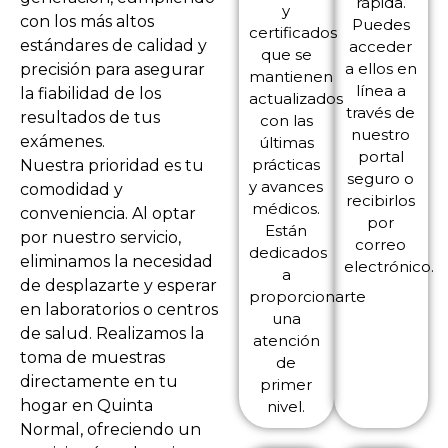
rápida.
y
con los más altos
Puedes
certificados
estándares de calidad y
acceder
que se
a ellos en
precisión para asegurar
mantienen
línea a
la fiabilidad de los
actualizados
través de
resultados de tus
con las
nuestro
exámenes.
últimas
portal
prácticas
Nuestra prioridad es tu
seguro o
y avances
comodidad y
recibirlos
médicos.
conveniencia. Al optar
por
Están
por nuestro servicio,
correo
dedicados
eliminamos la necesidad
electrónico.
a
de desplazarte y esperar
proporcionarte
en laboratorios o centros
una
de salud. Realizamos la
atención
toma de muestras
de
directamente en tu
primer
hogar en Quinta
nivel.
Normal, ofreciendo un