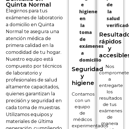
Quinta Normal
Elegirnos para tus
exámenes de laboratorio
a domicilio en Quinta
Normal te asegura una
Resultad
atención médica de
rápidos
primera calidad en la
y
comodidad de tu hogar.
accesible
Nuestro equipo está
compuesto por técnicos
Nos
Seguridad
compromet
de laboratorio y
y
a
profesionales de salud
higiene
entregarte
altamente capacitados,
los
quienes garantizan la
Contamos
resultados
con un
precisión y seguridad en
de tus
equipo
cada toma de muestras.
exámenes
de
Utilizamos equipos y
de
médicos
materiales de última
manera
experimentados
generación, cumpliendo