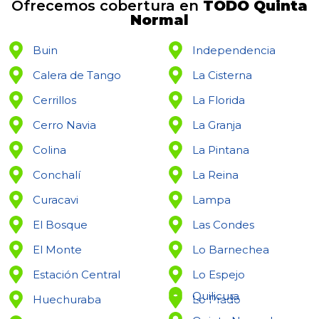
Ofrecemos cobertura en
TODO Quinta
Normal
Buin
Independencia
Calera de Tango
La Cisterna
Cerrillos
La Florida
Cerro Navia
La Granja
Colina
La Pintana
Conchalí
La Reina
Curacavi
Lampa
El Bosque
Las Condes
El Monte
Lo Barnechea
Estación Central
Lo Espejo
Quilicura
Huechuraba
Lo Prado