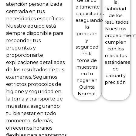
de salud
la
atención personalizada
altamente
fiabilidad
centrada en tus
capacitados,
de los
necesidades específicas.
asegurando
resultados.
Nuestro equipo está
la
Nuestros
siempre disponible para
precisión
procedimient
y
responder tus
cumplen
seguridad
preguntas y
con los
en la
proporcionarte
más altos
toma de
estándares
explicaciones detalladas
muestras
de
de los resultados de tus
en tu
calidad y
exámenes. Seguimos
hogar en
precisión.
estrictos protocolos de
Quinta
higiene y seguridad en
Normal.
la toma y transporte de
muestras, asegurando
tu bienestar en todo
momento. Además,
ofrecemos horarios
flexibles para adaptarnos