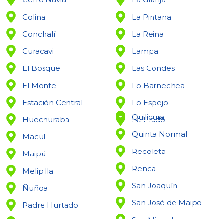
Colina
La Pintana
Conchalí
La Reina
Curacavi
Lampa
El Bosque
Las Condes
El Monte
Lo Barnechea
Estación Central
Lo Espejo
Quilicura
Huechuraba
Lo Prado
Quinta Normal
Macul
Recoleta
Maipú
Renca
Melipilla
San Joaquín
Ñuñoa
San José de Maipo
Padre Hurtado