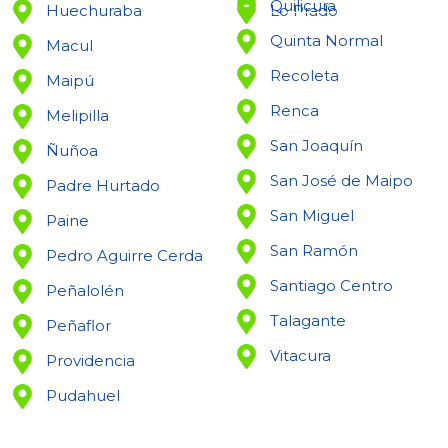
Quilicura
Huechuraba
Lo Prado
Quinta Normal
Macul
Recoleta
Maipú
Renca
Melipilla
San Joaquín
Ñuñoa
San José de Maipo
Padre Hurtado
San Miguel
Paine
San Ramón
Pedro Aguirre Cerda
Santiago Centro
Peñalolén
Talagante
Peñaflor
Vitacura
Providencia
Pudahuel