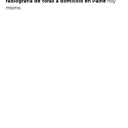
radiografía de tórax a domicilio en Paine
hoy
mismo.