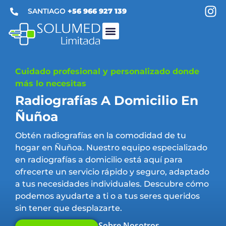
SANTIAGO
+56 966 927 139
Médico A Domicilio
Enfermería A Domicilio
Exámenes De Laboratorio A Domicilio
Imagenología A Domicilio
Kinesiología A Domicilio
Terapia A Domicilio
Cuidado profesional y personalizado donde
más lo necesitas
Radiografías A Domicilio En
Ñuñoa
Obtén radiografías en la comodidad de tu
hogar en Ñuñoa. Nuestro equipo especializado
en radiografías a domicilio está aquí para
ofrecerte un servicio rápido y seguro, adaptado
a tus necesidades individuales. Descubre cómo
podemos ayudarte a ti o a tus seres queridos
sin tener que desplazarte.
Sobre Nosotros