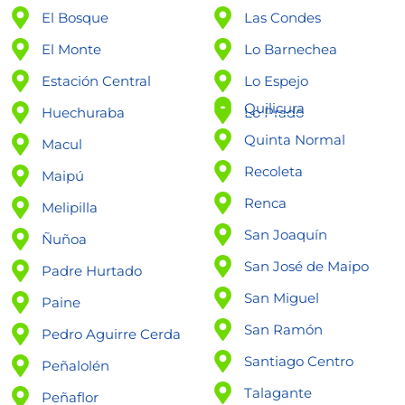
El Bosque
Las Condes
El Monte
Lo Barnechea
Estación Central
Lo Espejo
Quilicura
Huechuraba
Lo Prado
Quinta Normal
Macul
Recoleta
Maipú
Renca
Melipilla
San Joaquín
Ñuñoa
San José de Maipo
Padre Hurtado
San Miguel
Paine
San Ramón
Pedro Aguirre Cerda
Santiago Centro
Peñalolén
Talagante
Peñaflor