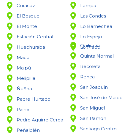
Curacavi
Lampa
El Bosque
Las Condes
El Monte
Lo Barnechea
Estación Central
Lo Espejo
Quilicura
Huechuraba
Lo Prado
Quinta Normal
Macul
Recoleta
Maipú
Renca
Melipilla
San Joaquín
Ñuñoa
San José de Maipo
Padre Hurtado
San Miguel
Paine
San Ramón
Pedro Aguirre Cerda
Santiago Centro
Peñalolén