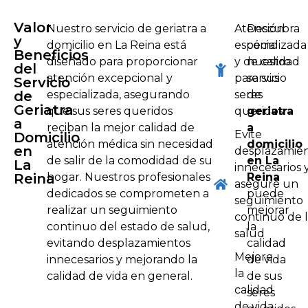
Valor
Nuestro servicio de geriatra a
Atención
Descubra
y
domicilio en La Reina está
especializada
cómo
Beneficios
diseñado para proporcionar
y de calidad
nuestro
del
atención excepcional y
para sus
servicio
Servicio
de
especializada, asegurando
seres
de
Geriatra
que sus seres queridos
queridos
geriatra
a
reciban la mejor calidad de
a
Evite
Domicilio
atención médica sin necesidad
domicilio
en
desplazamie
de salir de la comodidad de su
en La
La
innecesarios 
Reina
hogar. Nuestros profesionales
Reina
asegure un
dedicados se comprometen a
puede
seguimiento
realizar un seguimiento
mejorar
continuo de 
continuo del estado de salud,
la
salud
evitando desplazamientos
calidad
Mejore
innecesarios y mejorando la
de vida
la
calidad de vida en general.
de sus
calidad
seres
de vida