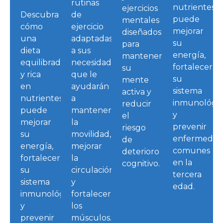
rutinas
nutrientes
ejercicios
Descubra
de
puede
mentales
cómo
ejercicio
mejorar
diseñados
una
adaptadas
su
para
dieta
a sus
energía,
mantener
equilibrada
necesidades
fortalecer
su
y rica
que le
su
mente
en
ayudarán
sistema
activa y
nutrientes
a
inmunológi
reducir
puede
mantener
y
el
mejorar
la
prevenir
riesgo
su
movilidad,
enfermedad
de
energía,
mejorar
comunes
deterioro
fortalecer
la
en la
cognitivo.
su
circulación
tercera
sistema
y
edad.
inmunológico
fortalecer
y
los
prevenir
músculos.