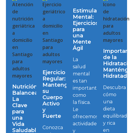
Estimulación
Mental:
Ejercicios
para
una
Mente
Ágil
Importanc
de la
La
Hidratació
salud
Manténga
Ejercicio
mental
Hidratado
Regular:
es tan
Mantenga
Nutrición
Descubra
importante
su
Balanceada:
cómo
como
Cuerpo
La
una
la física.
Activo
Clave
dieta
y
Le
para
Fuerte
equilibrada
ofrecemos
una
y rica
Vida
actividades
Conozca
Saludable
en
y