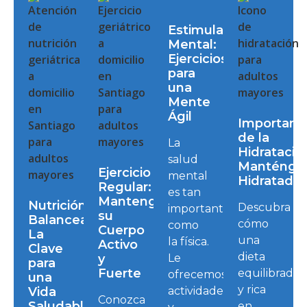
Estimulación
Mental:
Ejercicios
para
una
Mente
Ágil
Importanc
de la
La
Hidratació
salud
Manténga
Ejercicio
mental
Hidratado
Regular:
es tan
Mantenga
Nutrición
Descubra
importante
su
Balanceada:
cómo
como
Cuerpo
La
una
la física.
Activo
Clave
dieta
y
Le
para
Fuerte
equilibrada
ofrecemos
una
y rica
Vida
actividades
Conozca
Saludable
en