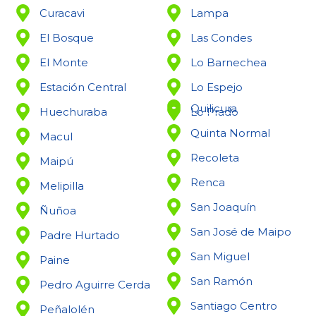
Curacavi
Lampa
El Bosque
Las Condes
El Monte
Lo Barnechea
Estación Central
Lo Espejo
Quilicura
Huechuraba
Lo Prado
Quinta Normal
Macul
Recoleta
Maipú
Renca
Melipilla
San Joaquín
Ñuñoa
San José de Maipo
Padre Hurtado
San Miguel
Paine
San Ramón
Pedro Aguirre Cerda
Santiago Centro
Peñalolén