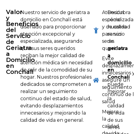
Valor
Nuestro servicio de geriatra a
Atención
Descubra
y
domicilio en Conchalí está
especializada
cómo
Beneficios
diseñado para proporcionar
y de calidad
nuestro
del
atención excepcional y
para sus
servicio
Servicio
de
especializada, asegurando
seres
de
Geriatra
que sus seres queridos
queridos
geriatra
a
reciban la mejor calidad de
a
Evite
Domicilio
atención médica sin necesidad
domicilio
en
desplazamie
de salir de la comodidad de su
en
Conchalí
innecesarios 
hogar. Nuestros profesionales
Conchalí
asegure un
dedicados se comprometen a
puede
seguimiento
realizar un seguimiento
mejorar
continuo de 
continuo del estado de salud,
la
salud
evitando desplazamientos
calidad
Mejore
innecesarios y mejorando la
de vida
la
calidad de vida en general.
de sus
calidad
seres
de vida