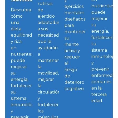
y
rutinas
nutrientes
ejercicios
Descubra
de
puede
mentales
cómo
ejercicio
mejorar
diseñados
una
adaptadas
su
para
dieta
a sus
energía,
mantener
equilibrada
necesidades
fortalecer
su
y rica
que le
su
mente
en
ayudarán
sistema
activa y
nutrientes
a
inmunológi
reducir
puede
mantener
y
el
mejorar
la
prevenir
riesgo
su
movilidad,
enfermedad
de
energía,
mejorar
comunes
deterioro
fortalecer
la
en la
cognitivo.
su
circulación
tercera
sistema
y
edad.
inmunológico
fortalecer
y
los
prevenir
músculos.