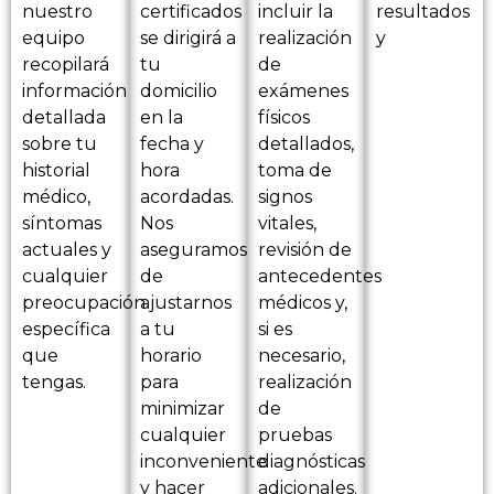
nuestro
certificados
incluir la
resultados
equipo
se dirigirá a
realización
y
recopilará
tu
de
información
domicilio
exámenes
detallada
en la
físicos
sobre tu
fecha y
detallados,
historial
hora
toma de
médico,
acordadas.
signos
síntomas
Nos
vitales,
actuales y
aseguramos
revisión de
cualquier
de
antecedentes
preocupación
ajustarnos
médicos y,
específica
a tu
si es
que
horario
necesario,
tengas.
para
realización
minimizar
de
cualquier
pruebas
inconveniente
diagnósticas
y hacer
adicionales.