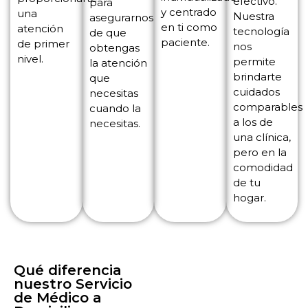
efectivo.
para
y centrado
una
Nuestra
asegurarnos
en ti como
atención
tecnología
de que
paciente.
de primer
nos
obtengas
nivel.
permite
la atención
brindarte
que
cuidados
necesitas
comparables
cuando la
a los de
necesitas.
una clínica,
pero en la
comodidad
de tu
hogar.
Qué diferencia
nuestro Servicio
de Médico a