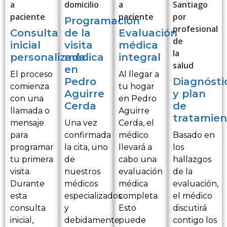
Programación
Consulta
de la
Evaluación
inicial
visita
médica
personalizada
médica
integral
en
El proceso
Al llegar a
Pedro
Diagnósti
comienza
tu hogar
Aguirre
y plan
con una
en Pedro
Cerda
de
llamada o
Aguirre
tratamien
mensaje
Una vez
Cerda, el
para
confirmada
médico
Basado en
programar
la cita, uno
llevará a
los
tu primera
de
cabo una
hallazgos
visita.
nuestros
evaluación
de la
Durante
médicos
médica
evaluación,
esta
especializados
completa.
el médico
consulta
y
Esto
discutirá
inicial,
debidamente
puede
contigo los