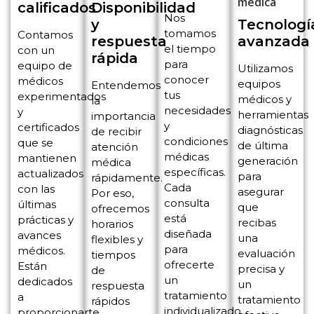
calificados
Disponibilidad
Nos
y
Tecnologí
tomamos
Contamos
respuesta
avanzada
el tiempo
con un
rápida
para
equipo de
Utilizamos
conocer
médicos
equipos
Entendemos
tus
experimentados
médicos y
la
necesidades
y
herramientas
importancia
y
certificados
diagnósticas
de recibir
condiciones
que se
de última
atención
médicas
mantienen
generación
médica
específicas.
actualizados
para
rápidamente.
Cada
con las
asegurar
Por eso,
consulta
últimas
que
ofrecemos
está
prácticas y
recibas
horarios
diseñada
avances
una
flexibles y
para
médicos.
evaluación
tiempos
ofrecerte
Están
precisa y
de
un
dedicados
un
respuesta
tratamiento
a
tratamiento
rápidos
individualizado
proporcionarte