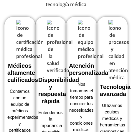
Médicos
Atención
altamente
personalizada
calificados
Disponibilidad
Nos
y
Tecnología
tomamos el
Contamos
respuesta
avanzada
tiempo para
con un
rápida
conocer tus
equipo de
Utilizamos
necesidades
médicos
equipos
Entendemos
y
experimentados
médicos y
la
condiciones
y
herramientas
importancia
médicas
certificados
diagnósticas
de recibir