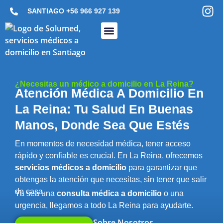
SANTIAGO
+56 966 927 139
Médico A Domicilio
Enfermería A Domicilio
Exámenes De Laboratorio A Domicilio
Imagenología A Domicilio
Kinesiología A Domicilio
Terapia A Domicilio
¿Necesitas un médico a domicilio en La Reina?
Atención Médica A Domicilio En
La Reina: Tu Salud En Buenas
Manos, Donde Sea Que Estés
En momentos de necesidad médica, tener acceso
rápido y confiable es crucial. En La Reina, ofrecemos
servicios médicos a domicilio
para garantizar que
obtengas la atención que necesitas, sin tener que salir
de casa.
Ya sea una
consulta médica a domicilio
o una
urgencia, llegamos a todo La Reina para ayudarte.
Sobre Nosotros