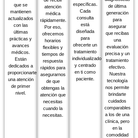
específicas.
que se
de última
atención
Cada
mantienen
generación
médica
consulta
actualizados
para
rápidamente.
está
con las
asegurar
Por eso,
diseñada
últimas
que recibas
ofrecemos
para
prácticas y
una
horarios
ofrecerte un
avances
evaluación
flexibles y
tratamiento
médicos.
precisa y un
tiempos de
individualizado
Están
tratamiento
respuesta
y centrado
dedicados a
efectivo.
rápidos para
en ti como
proporcionarte
Nuestra
asegurarnos
paciente.
una atención
tecnología
de que
de primer
nos permite
obtengas la
nivel.
brindarte
atención que
cuidados
necesitas
comparables
cuando la
a los de una
necesitas.
clínica, pero
en la
comodidad