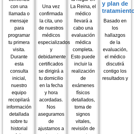
y plan de
con una
Una vez
La Reina, el
tratamient
llamada o
confirmada
médico
mensaje
la cita, uno
llevará a
Basado en
para
de nuestros
cabo una
los
programar
médicos
evaluación
hallazgos
tu primera
especializados
médica
de la
visita.
y
completa.
evaluación,
Durante
debidamente
Esto puede
el médico
esta
certificados
incluir la
discutirá
consulta
se dirigirá a
realización
contigo los
inicial,
tu domicilio
de
resultados y
nuestro
en la fecha
exámenes
equipo
y hora
físicos
recopilará
acordadas.
detallados,
información
Nos
toma de
detallada
aseguramos
signos
sobre tu
de
vitales,
historial
ajustarnos a
revisión de