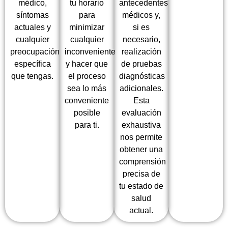
médico,
tu horario
antecedentes
síntomas
para
médicos y,
actuales y
minimizar
si es
cualquier
cualquier
necesario,
preocupación
inconveniente
realización
específica
y hacer que
de pruebas
que tengas.
el proceso
diagnósticas
sea lo más
adicionales.
conveniente
Esta
posible
evaluación
para ti.
exhaustiva
nos permite
obtener una
comprensión
precisa de
tu estado de
salud
actual.