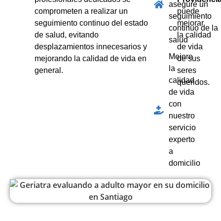
asegure un
comprometen a realizar un
puede
seguimiento
seguimiento continuo del estado
mejorar
continuo de la
de salud, evitando
la calidad
salud
desplazamientos innecesarios y
de vida
Mejore
mejorando la calidad de vida en
de sus
la
general.
seres
calidad
queridos.
de vida
con
nuestro
servicio
experto
a
domicilio