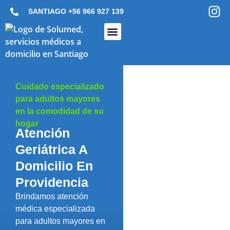
SANTIAGO
+56 966 927 139
Médico A Domicilio
Enfermería A Domicilio
Exámenes De Laboratorio A Domicilio
Imagenología A Domicilio
Kinesiología A Domicilio
Terapia A Domicilio
Cuidado especializado
para adultos mayores
en la comodidad de su
hogar
Atención
Geriátrica A
Domicilio En
Providencia
Brindamos atención
médica especializada
para adultos mayores en