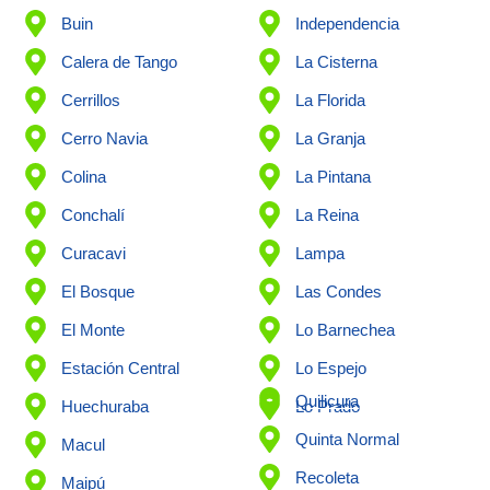
Buin
Independencia
Calera de Tango
La Cisterna
Cerrillos
La Florida
Cerro Navia
La Granja
Colina
La Pintana
Conchalí
La Reina
Curacavi
Lampa
El Bosque
Las Condes
El Monte
Lo Barnechea
Estación Central
Lo Espejo
Quilicura
Huechuraba
Lo Prado
Quinta Normal
Macul
Recoleta
Maipú