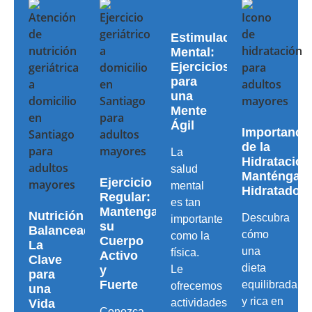
Estimulación
Mental:
Ejercicios
para
una
Mente
Ágil
Importanci
de la
La
Hidratación
salud
Manténgas
Ejercicio
mental
Hidratado
Regular:
es tan
Mantenga
Nutrición
Descubra
importante
su
Balanceada:
cómo
como la
Cuerpo
La
una
física.
Activo
Clave
dieta
y
Le
para
Fuerte
equilibrada
ofrecemos
una
y rica en
Vida
actividades
Conozca