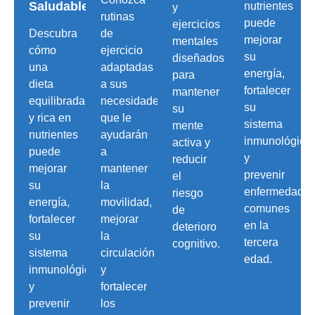
Saludable
nutrientes
y
rutinas
puede
ejercicios
Descubra
de
mejorar
mentales
cómo
ejercicio
su
diseñados
una
adaptadas
energía,
para
dieta
a sus
fortalecer
mantener
equilibrada
necesidades
su
su
y rica en
que le
sistema
mente
nutrientes
ayudarán
inmunológico
activa y
puede
a
y
reducir
mejorar
mantener
prevenir
el
su
la
enfermedade
riesgo
energía,
movilidad,
comunes
de
fortalecer
mejorar
en la
deterioro
su
la
tercera
cognitivo.
sistema
circulación
edad.
inmunológico
y
y
fortalecer
prevenir
los