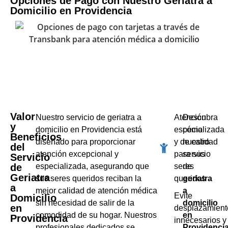
Opciones de Pago con Nuestro Geriatra a
Domicilio en Providencia
Valor
Nuestro servicio de geriatra a
Atención
Descubra
y
domicilio en Providencia está
especializada
cómo
Beneficios
diseñado para proporcionar
y de calidad
nuestro
del
atención excepcional y
para sus
servicio
Servicio
de
especializada, asegurando que
seres
de
Geriatra
sus seres queridos reciban la
queridos
geriatra
a
mejor calidad de atención médica
a
Evite
Domicilio
sin necesidad de salir de la
domicilio
en
desplazamient
comodidad de su hogar. Nuestros
en
Providencia
innecesarios y
profesionales dedicados se
Providenci