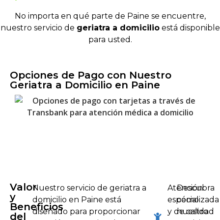
No importa en qué parte de Paine se encuentre,
nuestro servicio de
geriatra a domicilio
está disponible
para usted.
Opciones de Pago con Nuestro
Geriatra a Domicilio en Paine
Valor
Nuestro servicio de geriatra a
Atención
Descubra
y
domicilio en Paine está
especializada
cómo
Beneficios
diseñado para proporcionar
y de calidad
nuestro
del