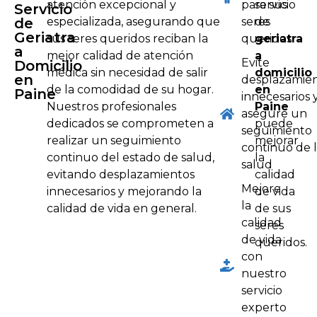
atención excepcional y
para sus
servicio
Servicio
de
especializada, asegurando que
seres
de
Geriatra
sus seres queridos reciban la
queridos
geriatra
a
mejor calidad de atención
a
Evite
Domicilio
médica sin necesidad de salir
domicilio
en
desplazamie
de la comodidad de su hogar.
en
Paine
innecesarios 
Nuestros profesionales
Paine
asegure un
dedicados se comprometen a
puede
seguimiento
realizar un seguimiento
mejorar
continuo de 
continuo del estado de salud,
la
salud
evitando desplazamientos
calidad
Mejore
innecesarios y mejorando la
de vida
la
calidad de vida en general.
de sus
calidad
seres
de vida
queridos.
con
nuestro
servicio
experto