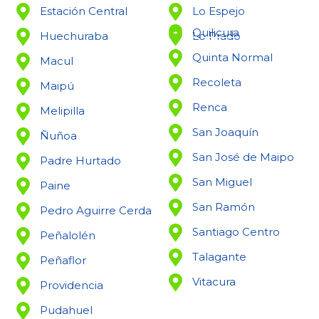
Estación Central
Lo Espejo
Quilicura
Huechuraba
Lo Prado
Quinta Normal
Macul
Recoleta
Maipú
Renca
Melipilla
San Joaquín
Ñuñoa
San José de Maipo
Padre Hurtado
San Miguel
Paine
San Ramón
Pedro Aguirre Cerda
Santiago Centro
Peñalolén
Talagante
Peñaflor
Vitacura
Providencia
Pudahuel