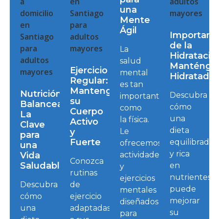
una
Mente
Ágil
Importanc
de la
La
Hidratació
salud
Manténga
Ejercicio
mental
Hidratado
Regular:
es tan
Mantenga
Nutrición
Descubra
importante
su
Balanceada:
cómo
como
Cuerpo
La
una
la física.
Activo
Clave
dieta
y
Le
para
Fuerte
equilibrada
ofrecemos
una
y rica
Vida
actividades
Conozca
Saludable
en
y
rutinas
nutrientes
ejercicios
Descubra
de
puede
mentales
cómo
ejercicio
mejorar
diseñados
una
adaptadas
su
para