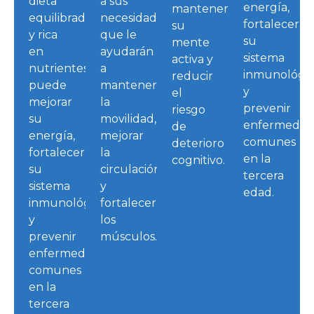
dieta
a sus
energía,
mantener
equilibrada
necesidades
fortalecer
su
y rica
que le
su
mente
en
ayudarán
sistema
activa y
nutrientes
a
inmunológi
reducir
puede
mantener
y
el
mejorar
la
prevenir
riesgo
su
movilidad,
enfermedad
de
energía,
mejorar
comunes
deterioro
fortalecer
la
en la
cognitivo.
su
circulación
tercera
sistema
y
edad.
inmunológico
fortalecer
y
los
prevenir
músculos.
enfermedades
comunes
en la
tercera