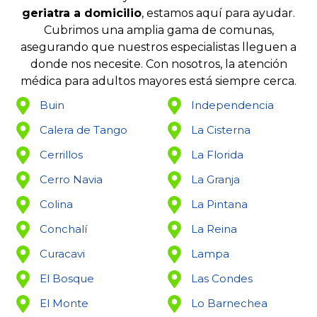
geriatra a domicilio
, estamos aquí para ayudar.
Cubrimos una amplia gama de comunas,
asegurando que nuestros especialistas lleguen a
donde nos necesite. Con nosotros, la atención
médica para adultos mayores está siempre cerca.
Buin
Independencia
Calera de Tango
La Cisterna
Cerrillos
La Florida
Cerro Navia
La Granja
Colina
La Pintana
Conchalí
La Reina
Curacavi
Lampa
El Bosque
Las Condes
El Monte
Lo Barnechea